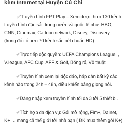
kèm Internet
tại
Huyện Củ Chi
✅Truyền hình FPT Play – Xem được hơn 130 kênh
truyền hình đặc sắc trong nước và quốc tế như: HBO,
CNN, Cinemax, Cartoon network, Disney, Discovery …
(trong đó có hơn 70 kênh sắc nét chuẩn HD).
✅Trực tiếp độc quyền: UEFA Champions League, ,
V.league, AFC Cup, AFF & Golf, Bóng rổ, Võ thuật.
✅Truyền hình xem lại độc đáo, hấp dẫn bất kỳ các
kênh nào trong 24h – 48h, điều khiển bằng giọng nói.
✅Đăng nhập xem truyền hình tối đa 3 tới 5 thiết bị.
✅Tích hợp đa dịch vụ: Gói mở rộng, Fim+, Dainet,
K+ … mang cả thế giới tới nhà bạn ( ĐK mua thêm gói K+)