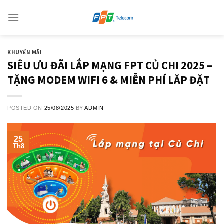
Skip
to
content
KHUYẾN MÃI
SIÊU ƯU ĐÃI LẮP MẠNG FPT CỦ CHI 2025 –
TẶNG MODEM WIFI 6 & MIỄN PHÍ LĂP ĐẶT
POSTED ON
25/08/2025
BY
ADMIN
25
Th8