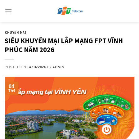
Skip
to
content
KHUYẾN MÃI
SIÊU KHUYẾN MẠI LẮP MẠNG FPT VĨNH
PHÚC NĂM 2026
POSTED ON
04/04/2026
BY
ADMIN
04
Th4