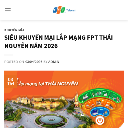
Skip
to
content
KHUYẾN MÃI
SIÊU KHUYẾN MẠI LẮP MẠNG FPT THÁI
NGUYÊN NĂM 2026
POSTED ON
03/04/2026
BY
ADMIN
03
Th4