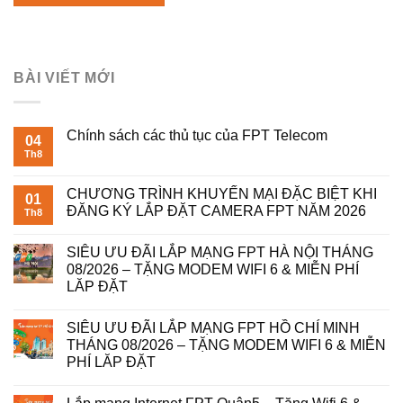
BÀI VIẾT MỚI
Chính sách các thủ tục của FPT Telecom
04
Th8
CHƯƠNG TRÌNH KHUYẾN MẠI ĐẶC BIỆT KHI
01
ĐĂNG KÝ LẮP ĐẶT CAMERA FPT NĂM 2026
Th8
SIÊU ƯU ĐÃI LẮP MẠNG FPT HÀ NỘI THÁNG
08/2026 – TẶNG MODEM WIFI 6 & MIỄN PHÍ
LĂP ĐẶT
SIÊU ƯU ĐÃI LẮP MẠNG FPT HỒ CHÍ MINH
THÁNG 08/2026 – TẶNG MODEM WIFI 6 & MIỄN
PHÍ LĂP ĐẶT