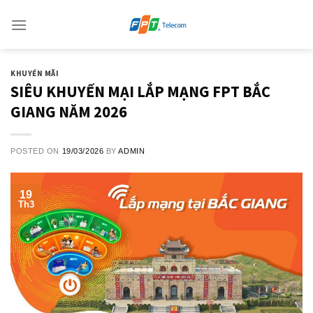
Skip
to
content
KHUYẾN MÃI
SIÊU KHUYẾN MẠI LẮP MẠNG FPT BẮC
GIANG NĂM 2026
POSTED ON
19/03/2026
BY
ADMIN
19
Th3