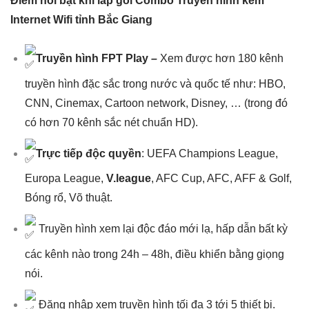
Điểm nổi bật khi lắp gói Combo Truyền hình kèm
Internet Wifi tỉnh Bắc Giang
Truyền hình FPT Play
–
Xem được hơn 180 kênh
truyền hình đặc sắc trong nước và quốc tế như: HBO,
CNN, Cinemax, Cartoon network, Disney, … (trong đó
có hơn 70 kênh sắc nét chuẩn HD).
Trực tiếp độc quyền
: UEFA Champions League,
Europa League,
V.league
, AFC Cup, AFC, AFF & Golf,
Bóng rổ, Võ thuật.
Truyền hình xem lại độc đáo mới lạ, hấp dẫn bất kỳ
các kênh nào trong 24h – 48h, điều khiển bằng giọng
nói.
Đăng nhập xem truyền hình tối đa 3 tới 5 thiết bị.